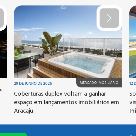
MERCADO IMOBILIÁRIO
29 DE JUNHO DE 2026
12 
e
Coberturas duplex voltam a ganhar
So
espaço em lançamentos imobiliários em
vi
Aracaju
Pr