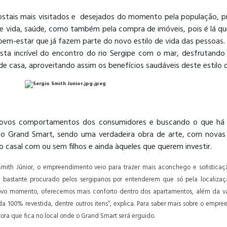
postais mais visitados e desejados do momento pela população, 
 de vida, saúde, como também pela compra de imóveis, pois é lá 
bem-estar que já fazem parte do novo estilo de vida das pessoas. 
ta incrível do encontro do rio Sergipe com o mar, desfrutando 
 de casa, aproveitando assim os benefícios saudáveis deste estilo 
 novos comportamentos dos consumidores e buscando o que há
r o Grand Smart, sendo uma verdadeira obra de arte, com novas 
ao casal com ou sem filhos e ainda àqueles que querem investir.
mith Júnior, o empreendimento veio para trazer mais aconchego e sofisticaç
 é bastante procurado pelos sergipanos por entenderem que só pela localiz
e novo momento, oferecemos mais conforto dentro dos apartamentos, além da 
a 100% revestida, dentre outros itens”, explica. Para saber mais sobre o empr
tora que fica no local onde o Grand Smart será erguido.