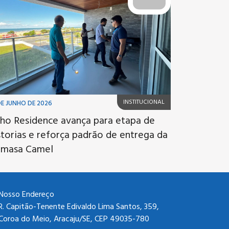
INSTITUCIONAL
DE JUNHO DE 2026
ho Residence avança para etapa de
storias e reforça padrão de entrega da
imasa Camel
Nosso Endereço
R. Capitão-Tenente Edivaldo Lima Santos, 359,
Coroa do Meio, Aracaju/SE, CEP 49035-780