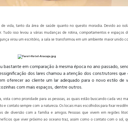
e vida, tanto da área de saúde quanto no quesito moradia. Devido ao isol
. Tudo isso levou a várias mudanças de rotina, comportamentos e espaços de
bagunça virou um escritório, a sala se transformou em um ambiente maior unido
ceu bastante em comparação à mesma época no ano passado, sen
 a ressignificação dos lares chamou a atenção dos construtores que
em oferecer ao cliente um lar adequado para o novo estilo de v
cozinhas com mais espaços, dentre outros.
 vista como prioridade para as pessoas, as quais estão buscando cada vez mais
o e contato sempre com a natureza. Os locais mais escolhidos para fixar residê
is de diversão com a família e amigos. Pessoas que vivem em regiões lit
efícios que viver próximo ao oceano traz, assim como o contato com o sol, q