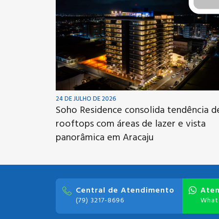
24 DE JULHO DE 2026
Soho Residence consolida tendência d
rooftops com áreas de lazer e vista
panorâmica em Aracaju
Central de Atendimento
Ate
(79) 3217-8696
What