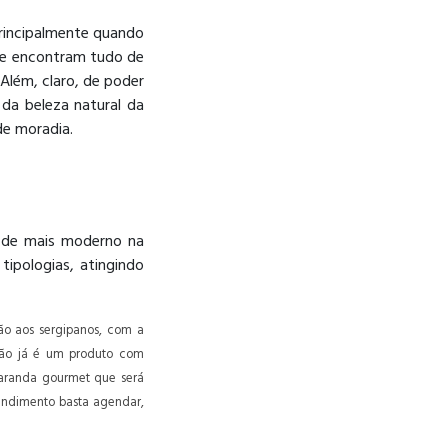
principalmente quando
que encontram tudo de
Além, claro, de poder
da beleza natural da
de moradia.
 de mais moderno na
tipologias, atingindo
ão aos sergipanos, com a
ação já é um produto com
varanda gourmet que será
eendimento basta agendar,