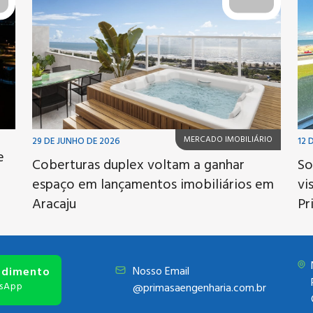
MERCADO IMOBILIÁRIO
29 DE JUNHO DE 2026
12 
e
Coberturas duplex voltam a ganhar
So
espaço em lançamentos imobiliários em
vi
Aracaju
Pr
Nosso Email
ndimento
sApp
@primasaengenharia.com.br