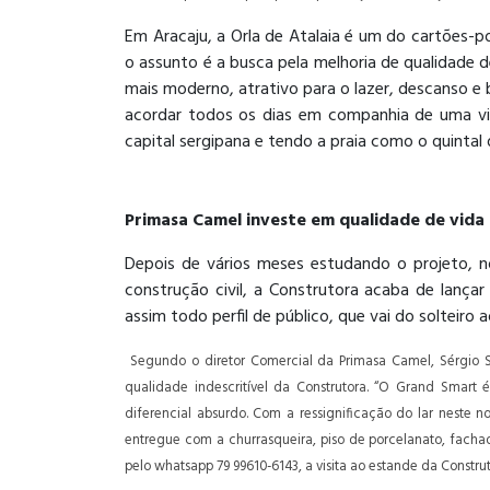
Em Aracaju, a Orla de Atalaia é um do cartões-
o assunto é a busca pela melhoria de qualidade
mais moderno, atrativo para o lazer, descanso e 
acordar todos os dias em companhia de uma vis
capital sergipana e tendo a praia como o quintal
Primasa Camel investe em qualidade de vida
Depois de vários meses estudando o projeto,
construção civil, a Construtora acaba de lança
assim todo perfil de público, que vai do solteiro 
Segundo o diretor Comercial da Primasa Camel, Sérgio S
qualidade indescritível da Construtora. “O Grand Smart
diferencial absurdo. Com a ressignificação do lar nest
entregue com a churrasqueira, piso de porcelanato, fachad
pelo whatsapp 79 99610-6143, a visita ao estande da Constru